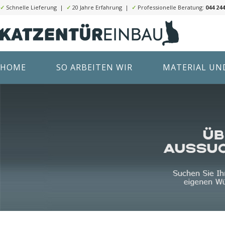
✓
Schnelle Lieferung |
✓
20 Jahre Erfahrung |
✓
Professionelle Beratung:
044 244
HOME
SO ARBEITEN WIR
MATERIAL UND