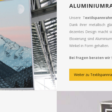
ALUMINIUMRA
Unsere T
extilspannrah
Dank ihrer metallisch gl
dezentes Design macht sie
Eloxierung sind Aluminiu
Winkel in Form gehalten.
Bei Fragen beraten wir 
Weiter zu Textilspann