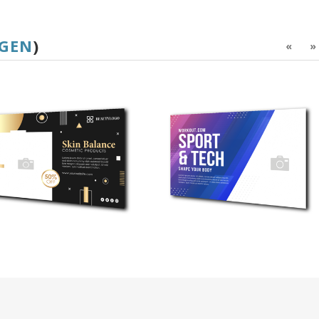
IGEN
)
«
»