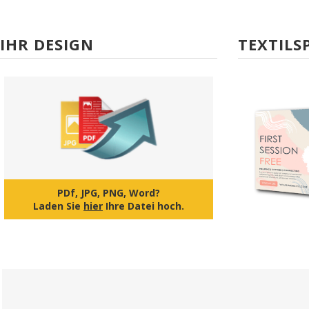
IHR DESIGN
TEXTIL
PDf, JPG, PNG, Word?
Laden Sie
hier
Ihre Datei hoch.