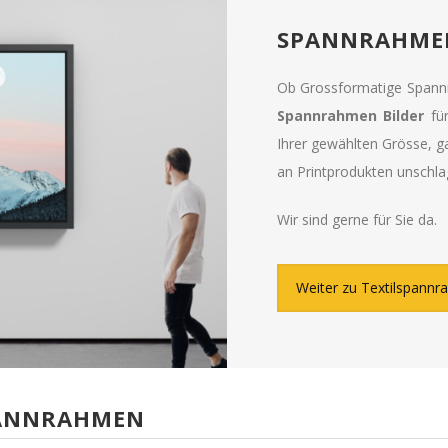
SPANNRAHMEN
Ob Grossformatige Spann
Spannrahmen Bilder
für
Ihrer gewählten Grösse, gan
an Printprodukten unschla
Wir sind gerne für Sie da.
Weiter zu Textilspann
SPANNRAHMEN