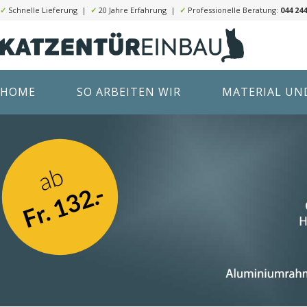
✓
Schnelle Lieferung |
✓
20 Jahre Erfahrung |
✓
Professionelle Beratung:
044 244
HOME
SO ARBEITEN WIR
MATERIAL UND
ab
Fr. 132.-