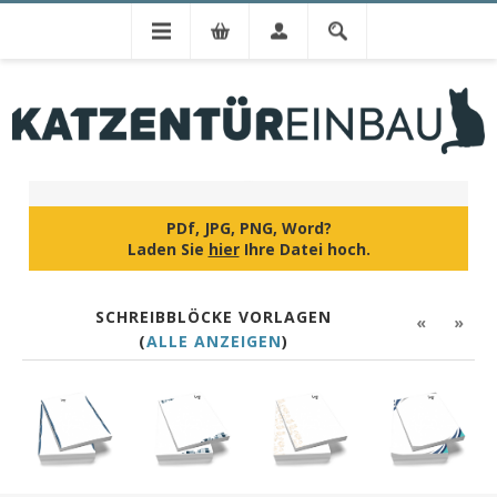
IHR DESIGN
PDf, JPG, PNG, Word?
Laden Sie
hier
Ihre Datei hoch.
SCHREIBBLÖCKE VORLAGEN
«
»
(
ALLE ANZEIGEN
)