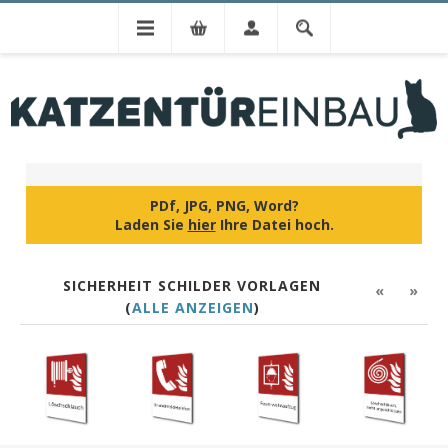
IHR DESIGN
PDf, JPG, PNG, Word?
Laden Sie
hier
Ihre Datei hoch.
SICHERHEIT SCHILDER VORLAGEN
«
»
(
ALLE ANZEIGEN
)