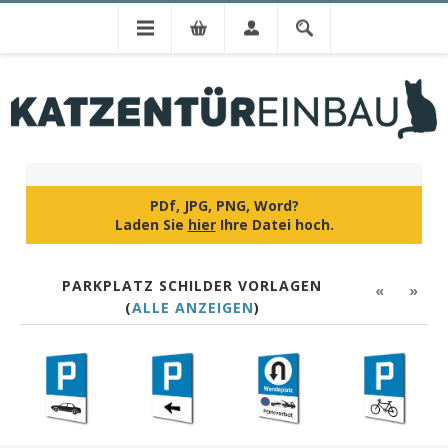
IHR DESIGN
PDf, JPG, PNG, Word?
Laden Sie
hier
Ihre Datei hoch.
PARKPLATZ SCHILDER VORLAGEN
«
»
(
ALLE ANZEIGEN
)