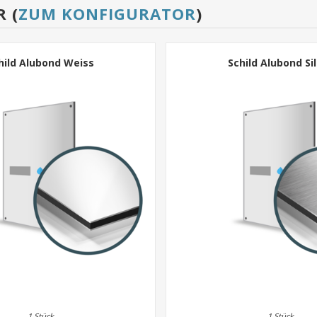
 (
ZUM KONFIGURATOR
)
hild Alubond Weiss
Schild Alubond Si
1 Stück
1 Stück