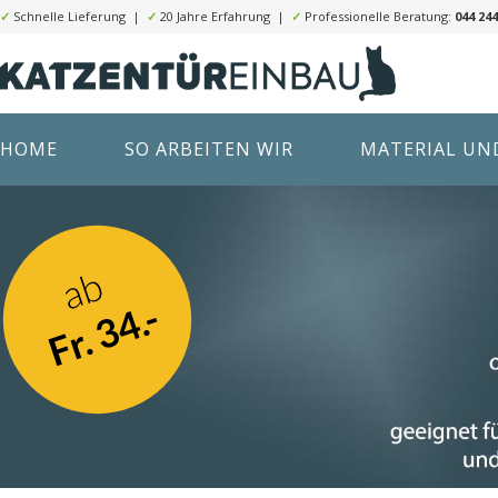
✓
Schnelle Lieferung |
✓
20 Jahre Erfahrung |
✓
Professionelle Beratung:
044 244
HOME
SO ARBEITEN WIR
MATERIAL UND
ab
Fr. 34.-