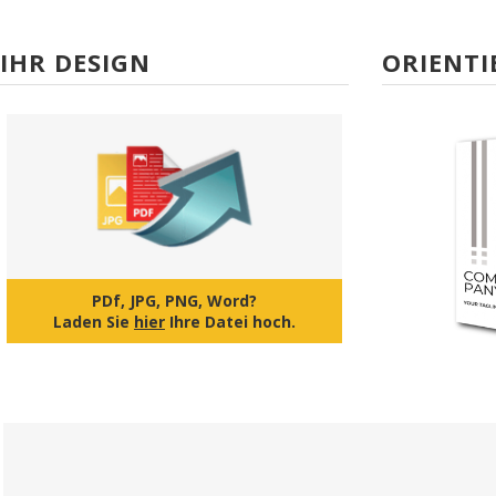
IHR DESIGN
ORIENTI
PDf, JPG, PNG, Word?
Laden Sie
hier
Ihre Datei hoch.