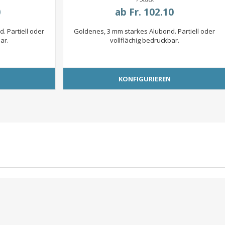
0
ab
Fr. 102.10
. Partiell oder
Goldenes, 3 mm starkes Alubond. Partiell oder
ar.
vollflächig bedruckbar.
N
KONFIGURIEREN