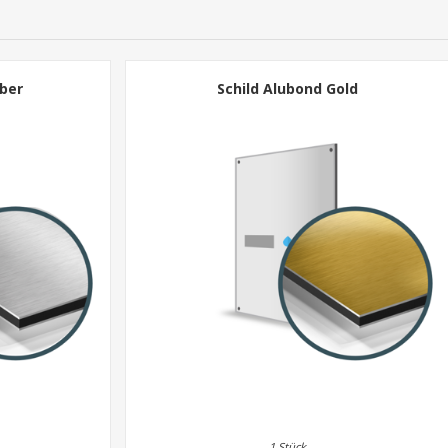
lber
Schild Alubond Gold
1 Stück