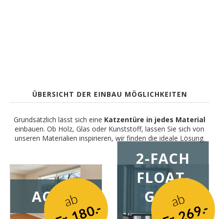
Wir bieten Ihnen
zahlreiche Einbau
Möglichkeiten an.
ÜBERSICHT DER EINBAU MÖGLICHKEITEN
Grundsätzlich lässt sich eine
Katzentüre in jedes Material
einbauen. Ob Holz, Glas oder Kunststoff, lassen Sie sich von
unseren Materialien inspirieren, wir finden die ideale Lösung.
2-FACH
FLOAT-
ACRYL
GLAS
ab
ab
Fr. 180.-
Fr. 269.-