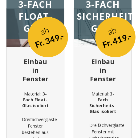
3-FACH
3-FACH
FLOAT-
SICHERHEITS
GLAS
GLAS
ab
ab
Fr. 349.-
Fr. 419.-
Einbau
Einbau
in
in
Fenster
Fenster
Material:
3-
Material:
3-
Fach Float-
Fach
Glas isoliert
Sicherheits-
Glas isoliert
Dreifachverglaste
Dreifachverglaste
Fenster
Fenster mit
bestehen aus