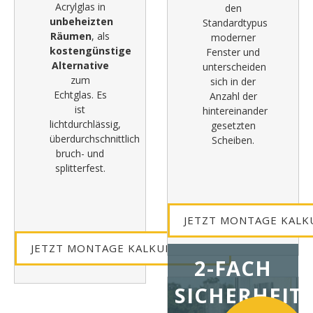
Acrylglas in
den
unbeheizten
Standardtypus
Räumen
, als
moderner
kostengünstige
Fenster und
Alternative
unterscheiden
zum
sich in der
Echtglas. Es
Anzahl der
ist
hintereinander
lichtdurchlässig,
gesetzten
überdurchschnittlich
Scheiben.
bruch- und
splitterfest.
JETZT MONTAGE KALK
JETZT MONTAGE KALKULIEREN »
2-FACH
SICHERHEITS