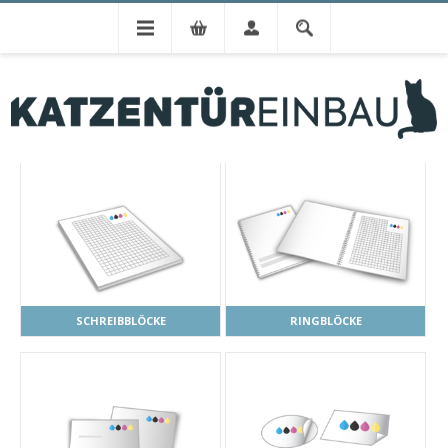
PRINTO BÜRO & SCHREIBBEDARF
SCHREIBBLÖCKE
RINGBLÖCKE