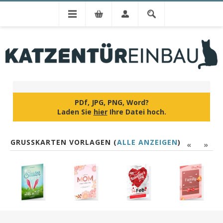
IHR DESIGN
PDf, JPG, PNG, Word?
Laden Sie
hier
Ihre Datei hoch.
GRUSSKARTEN VORLAGEN (
ALLE ANZEIGEN
)
«
»