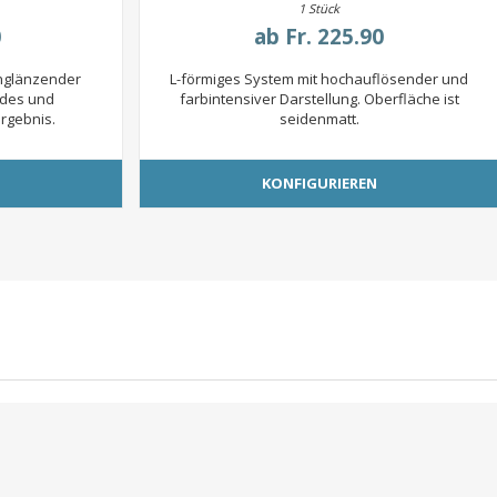
1 Stück
0
ab
Fr. 225.90
englänzender
L-förmiges System mit hochauflösender und
ndes und
farbintensiver Darstellung. Oberfläche ist
rgebnis.
seidenmatt.
N
KONFIGURIEREN