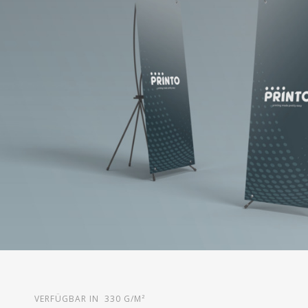
VERFÜGBAR IN 330 G/M²