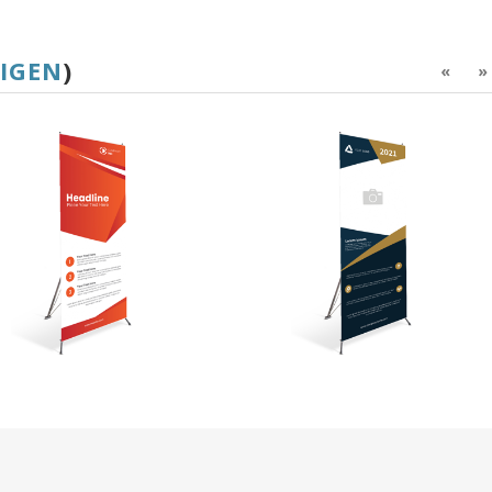
EIGEN
)
«
»