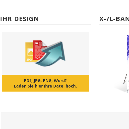
IHR DESIGN
X-/L-BA
PDf, JPG, PNG, Word?
Laden Sie
hier
Ihre Datei hoch.