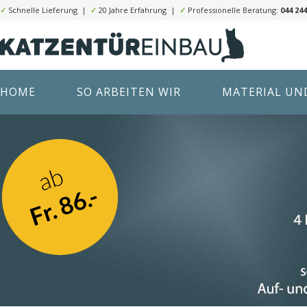
✓
Schnelle Lieferung |
✓
20 Jahre Erfahrung |
✓
Professionelle Beratung:
044 244
HOME
SO ARBEITEN WIR
MATERIAL UND
ab
Fr. 86.-